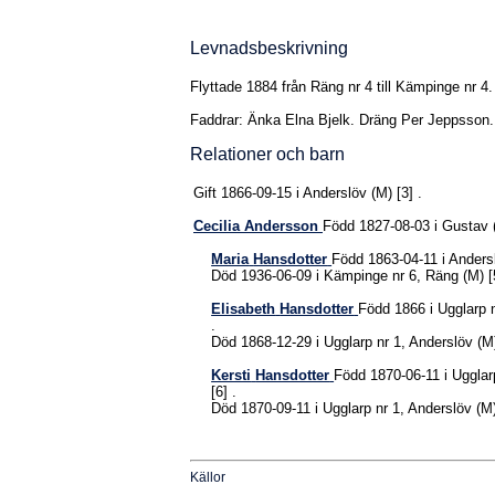
Levnadsbeskrivning
Flyttade 1884 från Räng nr 4 till Kämpinge nr 4.
Faddrar: Änka Elna Bjelk. Dräng Per Jeppsson.
Relationer och barn
Gift 1866-09-15 i Anderslöv (M)
[3]
.
Cecilia
Andersson
Född 1827-08-03 i Gustav 
Maria
Hansdotter
Född 1863-04-11 i Anders
Död 1936-06-09 i Kämpinge nr 6, Räng (M)
Elisabeth
Hansdotter
Född 1866 i Ugglarp 
.
Död 1868-12-29 i Ugglarp nr 1, Anderslöv (
Kersti
Hansdotter
Född 1870-06-11 i Ugglar
[6]
.
Död 1870-09-11 i Ugglarp nr 1, Anderslöv (
Källor