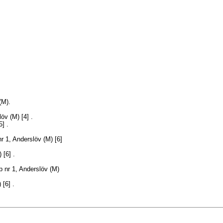
(M).
löv (M)
[4]
.
[5]
.
nr 1, Anderslöv (M)
[6]
M)
[6]
.
p nr 1, Anderslöv (M)
M)
[6]
.