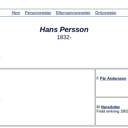
Hem
Personregister
Efternamnsregister
Ortsregister
Hans
Persson
1832-
.
F
Pär
Andersson
]
.
M
Hansdotter
Född omkring 180